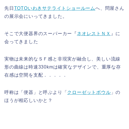
先日
TOTOいわきサテライトショールーム
へ、問屋さん
の展示会にいってきました。
そこで大便器界のスーパーカー『
ネオレストＮＸ
』に
会ってきました
実物は未来的なＳＦ感と非現実が融合し、美しい流線
形の曲線は時速330kmは確実なデザインで、重厚な存
在感は空間を支配．．．．．
呼称は「便器」と呼ぶより「
クローゼットボウル
」の
ほうが相応しいかと？