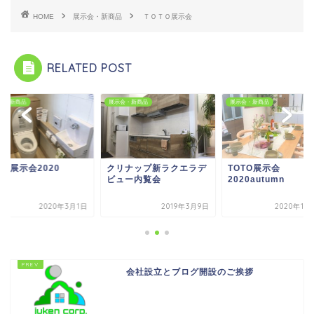
HOME
展示会・新商品
ＴＯＴＯ展示会
RELATED POST
会・新商品
展示会・新商品
展示会・新商品
TO展示会2020
クリナップ新ラクエラデ
TOTO展示会
ビュー内覧会
2020autumn
2020年3月1日
2019年3月9日
2020年11
会社設立とブログ開設のご挨拶