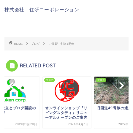
株式会社 住研コーポレーション
HOME
ブログ
ご挨拶 創立1周年
RELATED POST
グ
ブログ
ブログ
社設立とブログ開設の
オンラインショップ『リ
旧国道49号線の遺産
挨拶
ビングスタディ』リニュ
ーアルオープンのご案内
2019年1月28日
2021年4月3日
2019年3