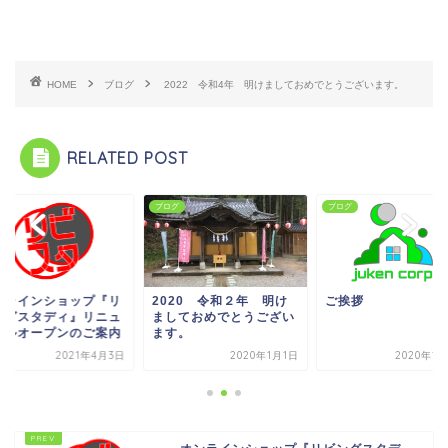
HOME
ブログ
2022 令和4年 明けましておめでとうございます。
RELATED POST
グ
ブログ
ブログ
ンラインショップ『リ
2020 令和２年 明け
ご挨拶
ングスタディ』リニュ
ましておめでとうござい
アルオープンのご案内
ます。
2021年4月3日
2020年1月1日
2020年1