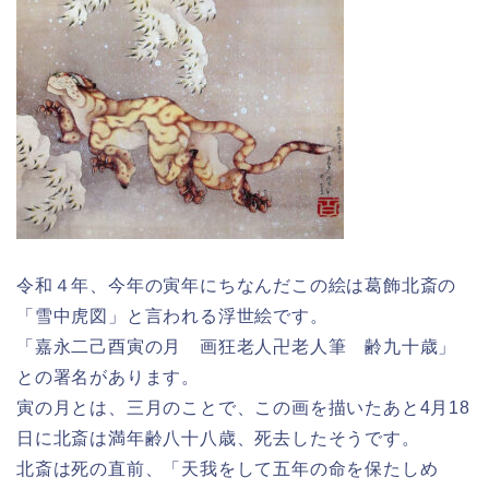
令和４年、今年の寅年にちなんだこの絵は葛飾北斎の
「雪中虎図」と言われる浮世絵です。
「嘉永二己酉寅の月 画狂老人卍老人筆 齢九十歳」
との署名があります。
寅の月とは、三月のことで、この画を描いたあと4月18
日に北斎は満年齢八十八歳、死去したそうです。
北斎は死の直前、「天我をして五年の命を保たしめ