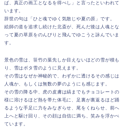
ば、真正の画工となるを得べし」と言ったといわれて
います。
辞世の句は「ひと魂でゆく気散じや夏の原」です。
絵師の道を追求し続けた北斎が、死んだ後は人魂とな
って夏の草原をのんびりと飛んでゆこうと詠んでいま
す。
景色の雪は、笹竹の葉先しか目えないほどの雪が積も
り、雪はボタ雪のように見えます。
その雪はなぜか神秘的で、わずかに透けるその感じは
人魂か、もしくは無数の夢のようにも感じます。
その雪の降る中、虎の皮膚は縞までもチョコレートの
様に溶けるほど熱を帯た体毛に、足裏が裏返るほど踊
るような手足に力をみなぎらせ、尾をくねらせ、前へ
上へと駆け回り、その顔は自信に満ち、笑みを浮かべ
ています。