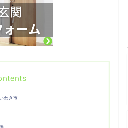
ontents
いわき市
備