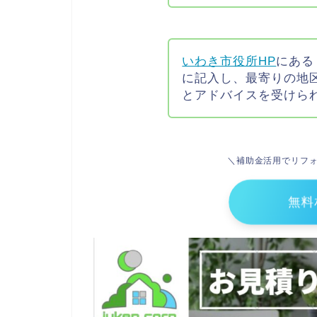
いわき市役所HP
にある
に記入し、最寄りの地
とアドバイスを受けら
＼補助金活用でリフ
無料